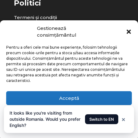
Politici
Termeni și condiții
Politica de confidențialitate
Gestionează
consimțământul
Pentru a oferi cele mai bune experiențe, folosim tehnologii
precum cookie-urile pentru a stoca și/sau accesa informațiile
dispozitivului. Consimțământul pentru aceste tehnologii ne va
permite să procesăm date precum comportamentul de navigare
sau ID-uri unice pe acest site. Nerespectarea consimțământului
sau retragerea acestuia pot afecta negativ anumite funcții și
caracteristici.
Acceptă
Respinge
It looks like you're visiting from
×
outside Romania. Would you prefer
Switch to EN
© 2012 – 2026 – Emtal.ro. Toate drepturile
English?
Vezi preferințele
rezervate.