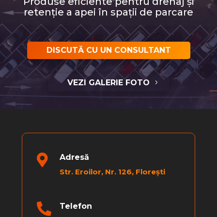
Produse eficiente pentru drenaj și
retenție a apei în spații de parcare
DISCUTĂ CU UN CONSULTANT
VEZI GALERIE FOTO

Adresă
Str. Eroilor, Nr. 126, Florești

Telefon